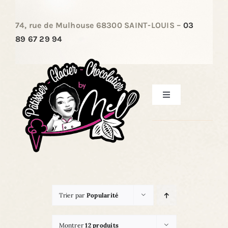
Passer
au
74, rue de Mulhouse 68300 SAINT-LOUIS –
03
contenu
89 67 29 94
Toggle
Navigation
ACCUEIL
LES PÂTISSERIES
Trier par
Popularité
LES ENTREMETS
Montrer
12 produits