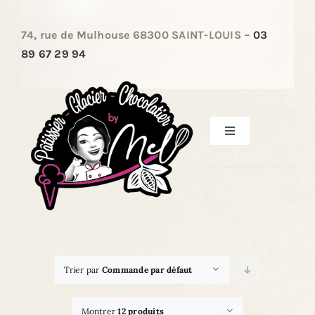
Passer
au
74, rue de Mulhouse 68300 SAINT-LOUIS –
03
contenu
89 67 29 94
Toggle
Navigation
ACCUEIL
LES PÂTISSERIES
Trier par
Commande par défaut
LES ENTREMETS
Montrer
12 produits