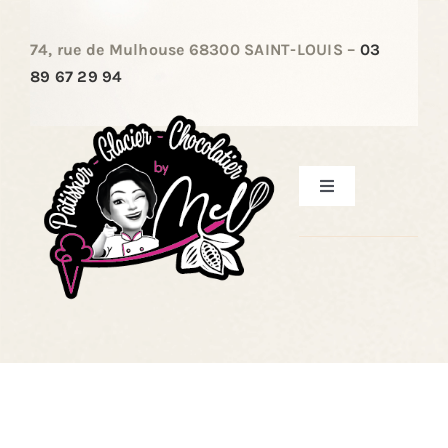
Passer
au
74, rue de Mulhouse 68300 SAINT-LOUIS –
03
contenu
89 67 29 94
Toggle
Navigation
ACCUEIL
LES PÂTISSERIES
LES ENTREMETS