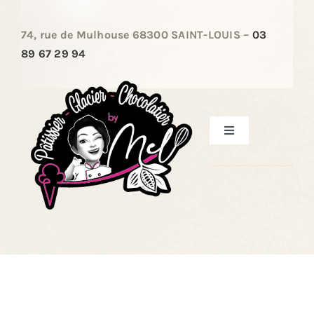
Passer
au
74, rue de Mulhouse 68300 SAINT-LOUIS –
03
contenu
89 67 29 94
Toggle
Navigation
ACCUEIL
LES PÂTISSERIES
LES ENTREMETS